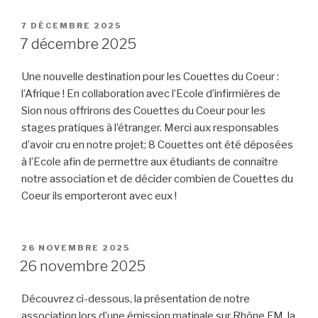
PUBLIÉ
7 DÉCEMBRE 2025
LE
7 décembre 2025
Une nouvelle destination pour les Couettes du Coeur :
l’Afrique ! En collaboration avec l’Ecole d’infirmières de
Sion nous offrirons des Couettes du Coeur pour les
stages pratiques à l’étranger. Merci aux responsables
d’avoir cru en notre projet; 8 Couettes ont été déposées
à l’Ecole afin de permettre aux étudiants de connaître
notre association et de décider combien de Couettes du
Coeur ils emporteront avec eux !
PUBLIÉ
26 NOVEMBRE 2025
LE
26 novembre 2025
Découvrez ci-dessous, la présentation de notre
association lors d’une émission matinale sur Rhône FM, la