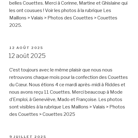
belles Couettes. Merci à Corinne, Martine et Ghislaine qui
les ont cousues ! Voir les photos à la rubrique Les
Maillons > Valais > Photos des Couettes > Couettes
2025.
PUBLIÉ
12 AOÛT 2025
LE
12 août 2025
C’est toujours avec le même plaisir que nous nous
retrouvons chaque mois pour la confection des Couettes
du Cœur. Nous étions 4 ce mardi après-midi à Riddes et
nous avons reçu 11 Couettes. Merci beaucoup à Mode
d’Emploi, à Geneviève, Mado et Françoise. Les photos
sont visibles à la rubrique Les Maillons > Valais > Photos
des Couettes > Couettes 2025
PUBLIÉ
9 JUILLET 2025