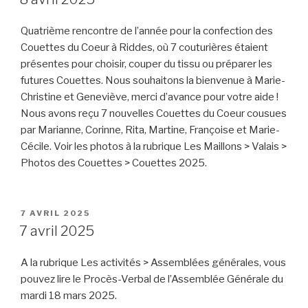
Quatrième rencontre de l’année pour la confection des
Couettes du Coeur à Riddes, où 7 couturières étaient
présentes pour choisir, couper du tissu ou préparer les
futures Couettes. Nous souhaitons la bienvenue à Marie-
Christine et Geneviève, merci d’avance pour votre aide !
Nous avons reçu 7 nouvelles Couettes du Coeur cousues
par Marianne, Corinne, Rita, Martine, Françoise et Marie-
Cécile. Voir les photos à la rubrique Les Maillons > Valais >
Photos des Couettes > Couettes 2025.
PUBLIÉ
7 AVRIL 2025
LE
7 avril 2025
A la rubrique Les activités > Assemblées générales, vous
pouvez lire le Procès-Verbal de l’Assemblée Générale du
mardi 18 mars 2025.