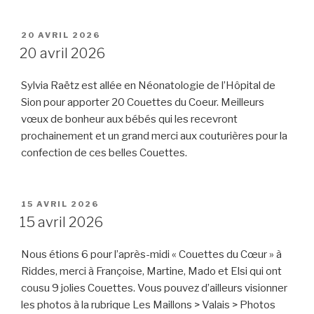
PUBLIÉ
20 AVRIL 2026
LE
20 avril 2026
Sylvia Raëtz est allée en Néonatologie de l’Hôpital de
Sion pour apporter 20 Couettes du Coeur. Meilleurs
vœux de bonheur aux bébés qui les recevront
prochainement et un grand merci aux couturières pour la
confection de ces belles Couettes.
PUBLIÉ
15 AVRIL 2026
LE
15 avril 2026
Nous étions 6 pour l’après-midi « Couettes du Cœur » à
Riddes, merci à Françoise, Martine, Mado et Elsi qui ont
cousu 9 jolies Couettes. Vous pouvez d’ailleurs visionner
les photos à la rubrique Les Maillons > Valais > Photos