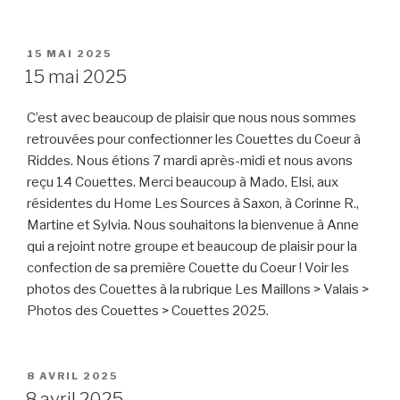
PUBLIÉ
15 MAI 2025
LE
15 mai 2025
C’est avec beaucoup de plaisir que nous nous sommes
retrouvées pour confectionner les Couettes du Coeur à
Riddes. Nous étions 7 mardi après-midi et nous avons
reçu 14 Couettes. Merci beaucoup à Mado, Elsi, aux
résidentes du Home Les Sources à Saxon, à Corinne R.,
Martine et Sylvia. Nous souhaitons la bienvenue à Anne
qui a rejoint notre groupe et beaucoup de plaisir pour la
confection de sa première Couette du Coeur ! Voir les
photos des Couettes à la rubrique Les Maillons > Valais >
Photos des Couettes > Couettes 2025.
PUBLIÉ
8 AVRIL 2025
LE
8 avril 2025