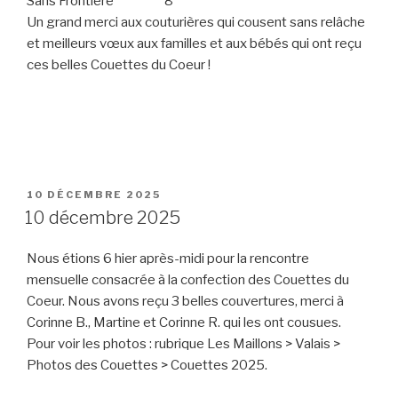
Sans Frontière 8
Un grand merci aux couturières qui cousent sans relâche
et meilleurs vœux aux familles et aux bébés qui ont reçu
ces belles Couettes du Coeur !
PUBLIÉ
10 DÉCEMBRE 2025
LE
10 décembre 2025
Nous étions 6 hier après-midi pour la rencontre
mensuelle consacrée à la confection des Couettes du
Coeur. Nous avons reçu 3 belles couvertures, merci à
Corinne B., Martine et Corinne R. qui les ont cousues.
Pour voir les photos : rubrique Les Maillons > Valais >
Photos des Couettes > Couettes 2025.