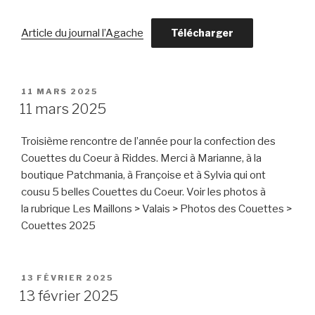
Article du journal l’Agache
Télécharger
PUBLIÉ
11 MARS 2025
LE
11 mars 2025
Troisième rencontre de l’année pour la confection des
Couettes du Coeur à Riddes. Merci à Marianne, à la
boutique Patchmania, à Françoise et à Sylvia qui ont
cousu 5 belles Couettes du Coeur. Voir les photos à
la rubrique Les Maillons > Valais > Photos des Couettes >
Couettes 2025
PUBLIÉ
13 FÉVRIER 2025
LE
13 février 2025