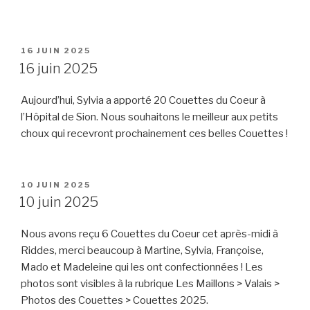
PUBLIÉ
16 JUIN 2025
LE
16 juin 2025
Aujourd’hui, Sylvia a apporté 20 Couettes du Coeur à
l’Hôpital de Sion. Nous souhaitons le meilleur aux petits
choux qui recevront prochainement ces belles Couettes !
PUBLIÉ
10 JUIN 2025
LE
10 juin 2025
Nous avons reçu
6 Couettes du Coeur cet après-midi à
Riddes, merci beaucoup à Martine, Sylvia, Françoise,
Mado et Madeleine qui les ont confectionnées ! Les
photos sont visibles à la rubrique Les Maillons > Valais >
Photos des Couettes > Couettes 2025.