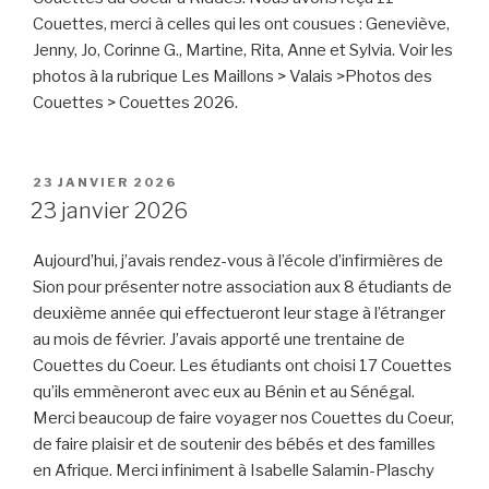
Couettes, merci à celles qui les ont cousues : Geneviève,
Jenny, Jo, Corinne G., Martine, Rita, Anne et Sylvia. Voir les
photos à la rubrique Les Maillons > Valais >Photos des
Couettes > Couettes 2026.
PUBLIÉ
23 JANVIER 2026
LE
23 janvier 2026
Aujourd’hui, j’avais rendez-vous à l’école d’infirmières de
Sion pour présenter notre association aux 8 étudiants de
deuxième année qui effectueront leur stage à l’étranger
au mois de février. J’avais apporté une trentaine de
Couettes du Coeur. Les étudiants ont choisi 17 Couettes
qu’ils emmèneront avec eux au Bénin et au Sénégal.
Merci beaucoup de faire voyager nos Couettes du Coeur,
de faire plaisir et de soutenir des bébés et des familles
en Afrique. Merci infiniment à Isabelle Salamin-Plaschy