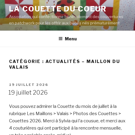
Aller
LA COUETTE DU COEUR
au
Association qui confectionne bénévolement des couvertures
contenu
en patchwork pour les offrir aux bébés nés prématurément
principal
Menu
CATÉGORIE :
ACTUALITÉS – MAILLON DU
VALAIS
PUBLIÉ
19 JUILLET 2026
LE
19 juillet 2026
Vous pouvez admirer la Couette du mois de juillet à la
rubrique Les Maillons > Valais > Photos des Couettes >
Couettes 2026. Merci à Sylvia qui l’a cousue, et merci aux
4 couturières qui ont participé à la rencontre mensuelle,