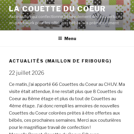
Aller
LA COUETTE DU COEUR
au
Association qui confectionne bénévolement des couvertures
contenu
en patchwork pour les offrir aux bébés nés prématurément
principal
Menu
ACTUALITÉS (MAILLON DE FRIBOURG)
22 juillet 2026
Ce matin, j’ai apporté 66 Couettes du Coeur au CHUV. Ma
visite était attendue, il ne restait plus que 8 Couettes du
Coeur au 8ème étage et plus du tout de Couettes au
4ème étage. J’ai donc rempli les armoires de nouvelles
Couettes du Coeur colorées prêtes à être offertes aux
bébés, ces prochaines semaines. Merci aux couturières
pour le magnifique travail de confection !