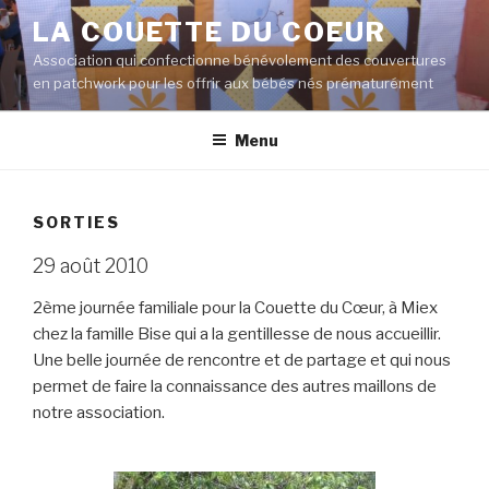
Aller
LA COUETTE DU COEUR
au
Association qui confectionne bénévolement des couvertures
contenu
en patchwork pour les offrir aux bébés nés prématurément
principal
Menu
SORTIES
29 août 2010
2ème journée familiale pour la Couette du Cœur, à Miex
chez la famille Bise qui a la gentillesse de nous accueillir.
Une belle journée de rencontre et de partage et qui nous
permet de faire la connaissance des autres maillons de
notre association.