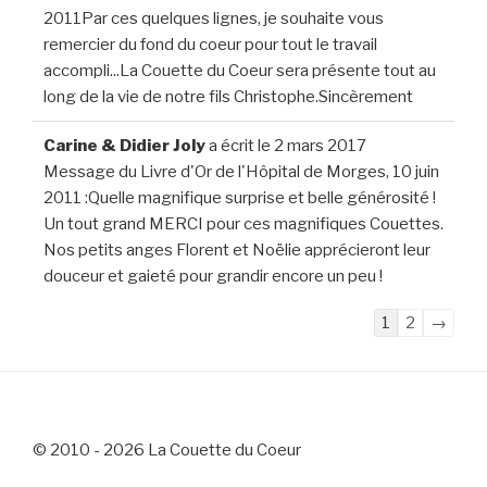
2011Par ces quelques lignes, je souhaite vous
remercier du fond du coeur pour tout le travail
accompli...La Couette du Coeur sera présente tout au
long de la vie de notre fils Christophe.Sincèrement
Carine & Didier Joly
a écrit le
2 mars 2017
Message du Livre d'Or de l'Hôpital de Morges, 10 juin
2011 :Quelle magnifique surprise et belle générosité !
Un tout grand MERCI pour ces magnifiques Couettes.
Nos petits anges Florent et Noëlie apprécieront leur
douceur et gaieté pour grandir encore un peu !
Navigation
1
2
→
dans
la
liste
du
© 2010 - 2026 La Couette du Coeur
livre
d’or