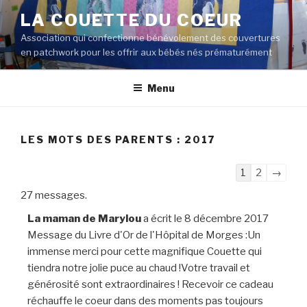
Aller
LA COUETTE DU COEUR
au
Association qui confectionne bénévolement des couvertures
contenu
en patchwork pour les offrir aux bébés nés prématurément
principal
Menu
LES MOTS DES PARENTS : 2017
Navigation
1
2
→
dans
27 messages.
la
La maman de Marylou
a écrit le
8 décembre 2017
liste
Message du Livre d'Or de l'Hôpital de Morges :Un
du
immense merci pour cette magnifique Couette qui
livre
tiendra notre jolie puce au chaud !Votre travail et
d’or
générosité sont extraordinaires ! Recevoir ce cadeau
réchauffe le coeur dans des moments pas toujours