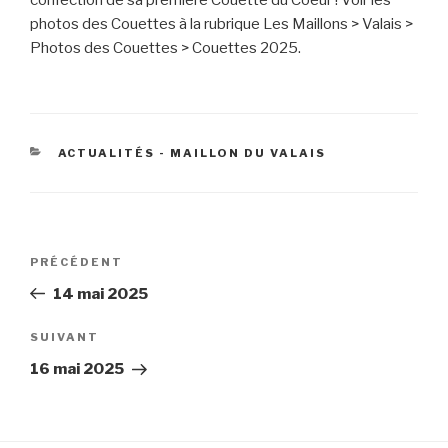
confection de sa première Couette du Coeur ! Voir les
photos des Couettes à la rubrique Les Maillons > Valais >
Photos des Couettes > Couettes 2025.
CATÉGORIES
ACTUALITÉS - MAILLON DU VALAIS
Navigation
Article
PRÉCÉDENT
de
précédent
14 mai 2025
l’article
Article
SUIVANT
suivant
16 mai 2025