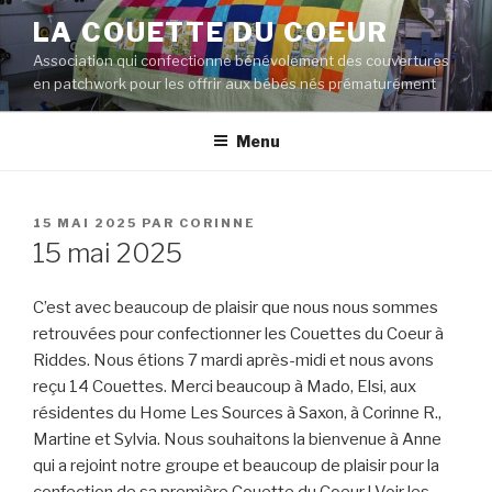
Aller
LA COUETTE DU COEUR
au
Association qui confectionne bénévolement des couvertures
contenu
en patchwork pour les offrir aux bébés nés prématurément
principal
Menu
PUBLIÉ
15 MAI 2025
PAR
CORINNE
LE
15 mai 2025
C’est avec beaucoup de plaisir que nous nous sommes
retrouvées pour confectionner les Couettes du Coeur à
Riddes. Nous étions 7 mardi après-midi et nous avons
reçu 14 Couettes. Merci beaucoup à Mado, Elsi, aux
résidentes du Home Les Sources à Saxon, à Corinne R.,
Martine et Sylvia. Nous souhaitons la bienvenue à Anne
qui a rejoint notre groupe et beaucoup de plaisir pour la