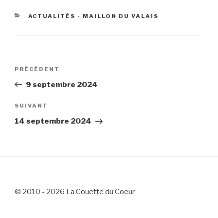
CATÉGORIES
ACTUALITÉS - MAILLON DU VALAIS
Navigation
Article
PRÉCÉDENT
de
précédent
9 septembre 2024
l’article
Article
SUIVANT
suivant
14 septembre 2024
© 2010 - 2026 La Couette du Coeur