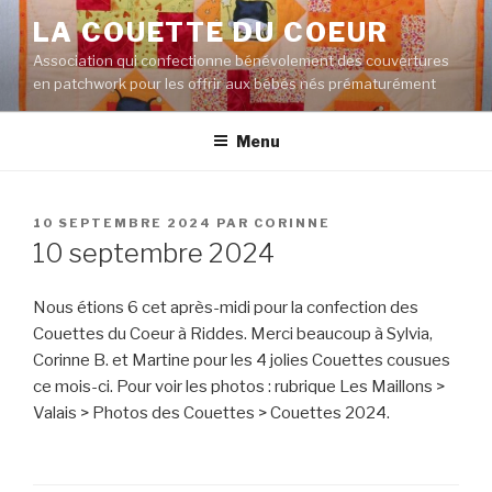
Aller
LA COUETTE DU COEUR
au
Association qui confectionne bénévolement des couvertures
contenu
en patchwork pour les offrir aux bébés nés prématurément
principal
Menu
PUBLIÉ
10 SEPTEMBRE 2024
PAR
CORINNE
LE
10 septembre 2024
Nous étions 6 cet après-midi pour la confection des
Couettes du Coeur à Riddes. Merci beaucoup à Sylvia,
Corinne B. et Martine pour les 4 jolies Couettes cousues
ce mois-ci. Pour voir les photos : rubrique Les Maillons >
Valais > Photos des Couettes > Couettes 2024.