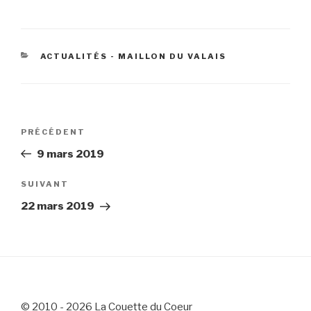
CATÉGORIES
ACTUALITÉS - MAILLON DU VALAIS
Navigation
Article
PRÉCÉDENT
de
précédent
9 mars 2019
l’article
Article
SUIVANT
suivant
22 mars 2019
© 2010 - 2026 La Couette du Coeur