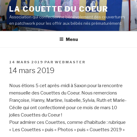
Aller
LA COUETTE DU COEUR
au
Association qui confectionne bénévolement des couvertures
contenu
en patchwork pour les offrir aux bébés nés prématurément
principal
Menu
PUBLIÉ
14 MARS 2019
PAR
WEBMASTER
LE
14 mars 2019
Nous étions 5 cet après-midi à Saxon pour la rencontre
mensuelle des Couettes du Coeur. Nous remercions
Françoise, Hanny, Martine, Isabelle, Sylvia, Ruth et Marie-
Cécile qui ont confectionné pour ce mois de mars 10
jolies Couettes du Coeur !
Pour admirer ces Couettes, comme d’habitude : rubrique
« Les Couettes » puis « Photos » puis « Couettes 2019 »