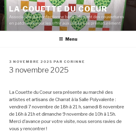
Aller
LA COUETTE DU COEUR
au
Association qui confectionne bénévolement des couvertures
contenu
en patchwork pour les offrir aux bébés nés prématurément
principal
Menu
PUBLIÉ
3 NOVEMBRE 2025
PAR
CORINNE
LE
3 novembre 2025
La Couette du Coeur sera présente au marché des
artistes et artisans de Charrat à la Salle Polyvalente :
vendredi 7 novembre de 18h à 21 h, samedi 8 novembre
de 16h à 21h et dimanche 9 novembre de 10h à 15h.
Merci d’avance pour votre visite, nous serons ravies de
vous y rencontrer !