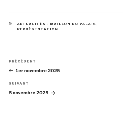
CATÉGORIES
ACTUALITÉS - MAILLON DU VALAIS
,
REPRÉSENTATION
Navigation
Article
PRÉCÉDENT
de
précédent
1er novembre 2025
l’article
Article
SUIVANT
suivant
5 novembre 2025