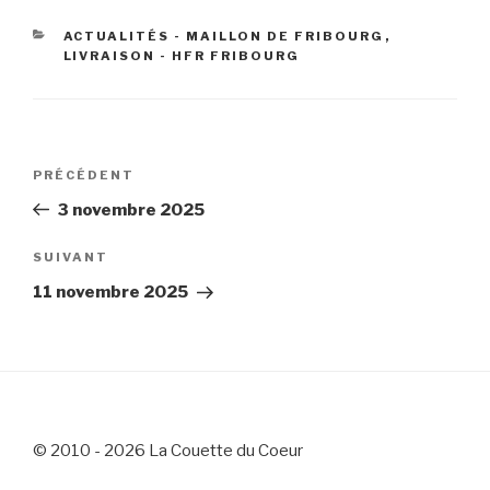
CATÉGORIES
ACTUALITÉS - MAILLON DE FRIBOURG
,
LIVRAISON - HFR FRIBOURG
Navigation
Article
PRÉCÉDENT
de
précédent
3 novembre 2025
l’article
Article
SUIVANT
suivant
11 novembre 2025
© 2010 - 2026 La Couette du Coeur