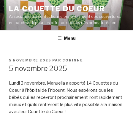
Aller
LA COUETTE DU COEUR
au
Association qui confectionne bénévolement des couvertures
contenu
en patchwork pour les offrir aux bébés nés prématurément
principal
Menu
PUBLIÉ
5 NOVEMBRE 2025
PAR
CORINNE
LE
5 novembre 2025
Lundi 3 novembre, Manuella a apporté 14 Couettes du
Coeur à l’hôpital de Fribourg. Nous espérons que les
bébés qui les recevront prochainement iront rapidement
mieux et qu’ils rentreront le plus vite possible à la maison
avec leur Couette du Coeur !