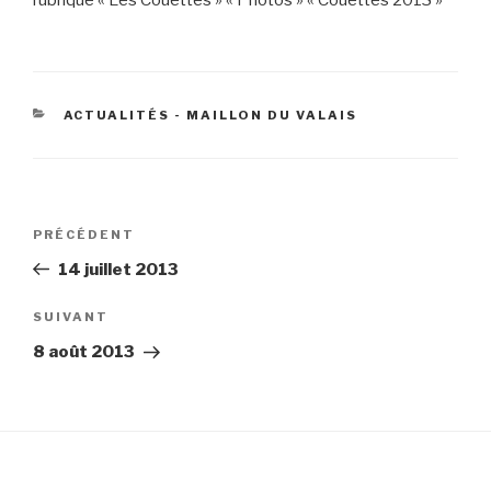
rubrique « Les Couettes » « Photos » « Couettes 2013 »
CATÉGORIES
ACTUALITÉS - MAILLON DU VALAIS
Navigation
Article
PRÉCÉDENT
de
précédent
14 juillet 2013
l’article
Article
SUIVANT
suivant
8 août 2013