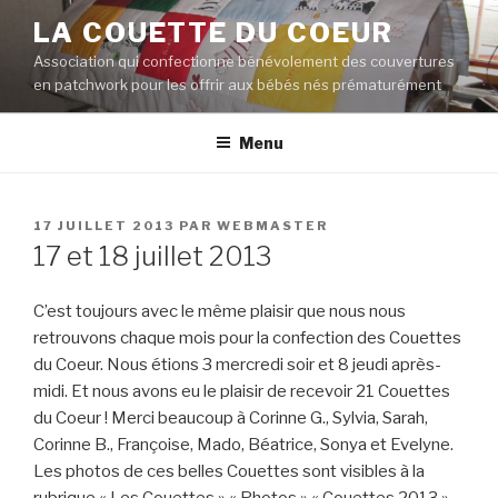
Aller
LA COUETTE DU COEUR
au
Association qui confectionne bénévolement des couvertures
contenu
en patchwork pour les offrir aux bébés nés prématurément
principal
Menu
PUBLIÉ
17 JUILLET 2013
PAR
WEBMASTER
LE
17 et 18 juillet 2013
C’est toujours avec le même plaisir que nous nous
retrouvons chaque mois pour la confection des Couettes
du Coeur. Nous étions 3 mercredi soir et 8 jeudi après-
midi. Et nous avons eu le plaisir de recevoir 21 Couettes
du Coeur ! Merci beaucoup à Corinne G., Sylvia, Sarah,
Corinne B., Françoise, Mado, Béatrice, Sonya et Evelyne.
Les photos de ces belles Couettes sont visibles à la