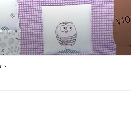
ir aux bébés nés
s