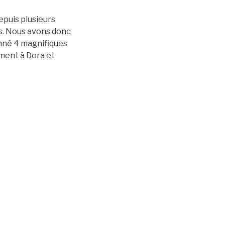
epuis plusieurs
s. Nous avons donc
onné 4 magnifiques
ment à Dora et