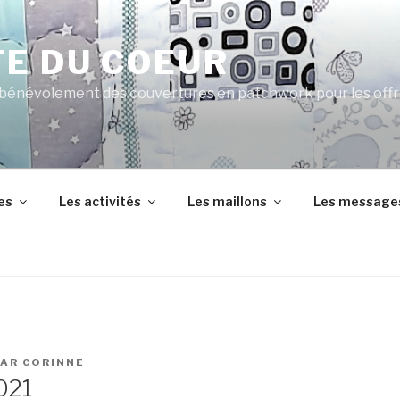
TE DU COEUR
 bénévolement des couvertures en patchwork pour les offr
es
Les activités
Les maillons
Les message
AR
CORINNE
021