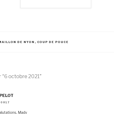
MAILLON DE NYON
,
COUP DE POUCE
 “6 octobre 2021”
 PELOT
10H17
alutations, Mady