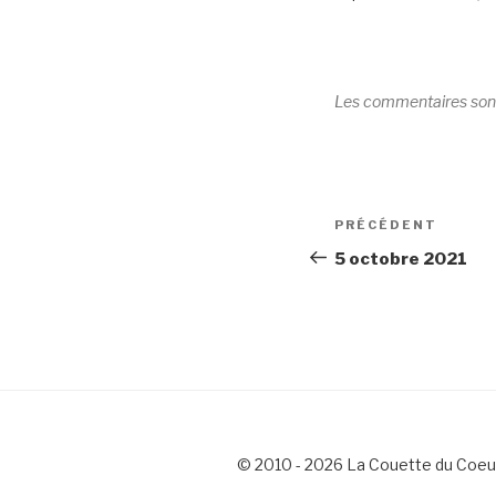
Les commentaires son
Navigation
Article
PRÉCÉDENT
de
précédent
5 octobre 2021
l’article
© 2010 - 2026 La Couette du Coeu