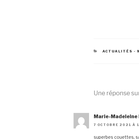
CATÉGORIES
ACTUALITÉS - 
Une réponse sur
Marie-Madeleine
7 OCTOBRE 2021 À 
superbes couettes, s