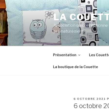
Aller
au
LA COUET
contenu
principal
Association qui confectionne
prématurément
Présentation
Les Couett
La boutique de la Couette
PUBLIÉ
6 OCTOBRE 2021
P
LE
6 octobre 2