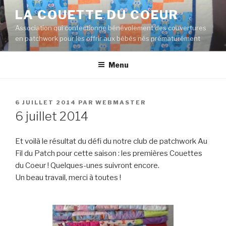
Aller
LA COUETTE DU COEUR
au
Association qui confectionne bénévolement des couvertures
contenu
en patchwork pour les offrir aux bébés nés prématurément
principal
Menu
PUBLIÉ
6 JUILLET 2014
PAR
WEBMASTER
LE
6 juillet 2014
Et voilà le résultat du défi du notre club de patchwork Au
Fil du Patch pour cette saison : les premières Couettes
du Coeur ! Quelques-unes suivront encore.
Un beau travail, merci à toutes !