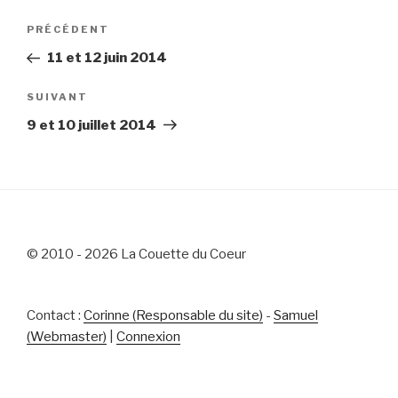
Navigation
Article
PRÉCÉDENT
de
précédent
11 et 12 juin 2014
l’article
Article
SUIVANT
suivant
9 et 10 juillet 2014
© 2010 - 2026 La Couette du Coeur
Contact :
Corinne (Responsable du site)
-
Samuel
(Webmaster)
|
Connexion