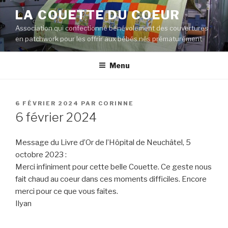
Aller
LA COUETTE DU COEUR
au
Association qui confectionne bénévolement des couvertures
contenu
en patchwork pour les offrir aux bébés nés prématurément
principal
Menu
PUBLIÉ
6 FÉVRIER 2024
PAR
CORINNE
LE
6 février 2024
Message du Livre d’Or de l’Hôpital de Neuchâtel, 5
octobre 2023 :
Merci infiniment pour cette belle Couette. Ce geste nous
fait chaud au coeur dans ces moments difficiles. Encore
merci pour ce que vous faites.
Ilyan