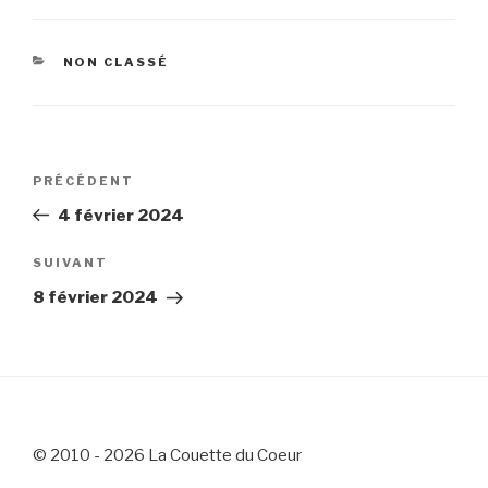
CATÉGORIES
NON CLASSÉ
Navigation
Article
PRÉCÉDENT
de
précédent
4 février 2024
l’article
Article
SUIVANT
suivant
8 février 2024
© 2010 - 2026 La Couette du Coeur