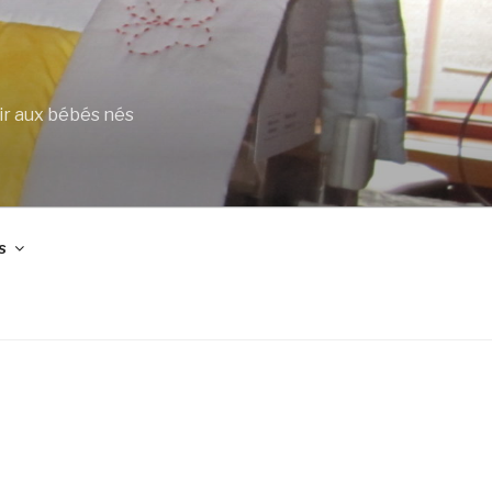
ir aux bébés nés
s