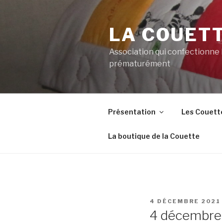
Aller
au
LA COUET
contenu
principal
Association qui confectionne
prématurément
Présentation
Les Couett
La boutique de la Couette
PUBLIÉ
4 DÉCEMBRE 2021
LE
4 décembre