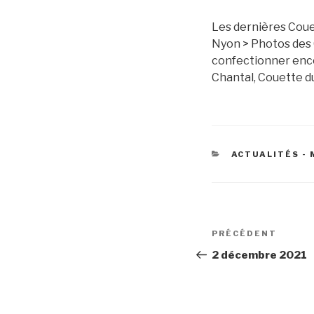
Les dernières Couet
Nyon > Photos des 
confectionner encor
Chantal, Couette d
CATÉGORIES
ACTUALITÉS - 
Navigation
Article
PRÉCÉDENT
de
précédent
2 décembre 2021
l’article