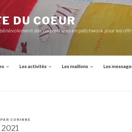
TE DU COEUR
 bénévolement des couvertures en patchwork pour les offr
es
Les activités
Les maillons
Les message
PAR
CORINNE
 2021