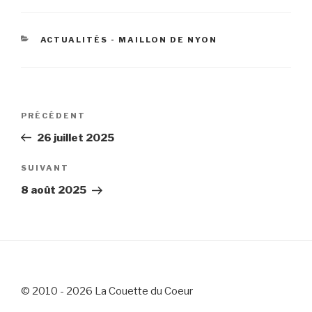
CATÉGORIES
ACTUALITÉS - MAILLON DE NYON
Navigation
Article
PRÉCÉDENT
de
précédent
26 juillet 2025
l’article
Article
SUIVANT
suivant
8 août 2025
© 2010 - 2026 La Couette du Coeur