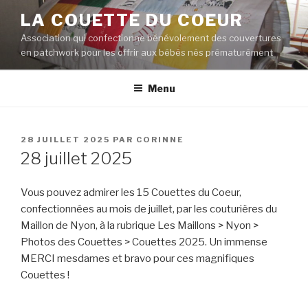
Aller
LA COUETTE DU COEUR
au
Association qui confectionne bénévolement des couvertures
contenu
en patchwork pour les offrir aux bébés nés prématurément
principal
Menu
PUBLIÉ
28 JUILLET 2025
PAR
CORINNE
LE
28 juillet 2025
Vous pouvez admirer les 15 Couettes du Coeur,
confectionnées au mois de juillet, par les couturières du
Maillon de Nyon, à la rubrique Les Maillons > Nyon >
Photos des Couettes > Couettes 2025. Un immense
MERCI mesdames et bravo pour ces magnifiques
Couettes !