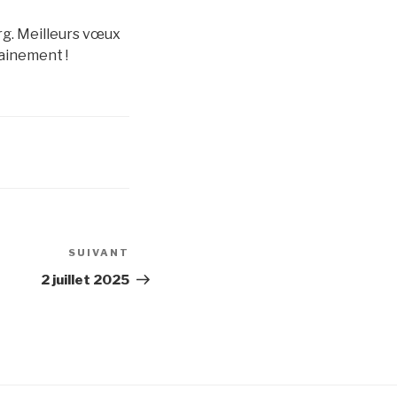
urg. Meilleurs vœux
ainement !
SUIVANT
Article
suivant
2 juillet 2025