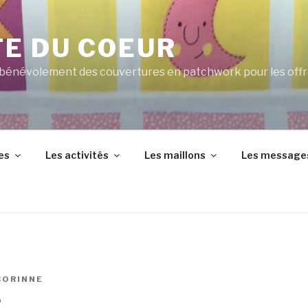
TE DU COEUR
 bénévolement des couvertures en patchwork pour les offr
es
Les activités
Les maillons
Les message
CORINNE
5