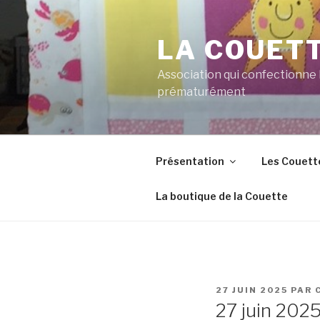
Aller
au
LA COUET
contenu
principal
Association qui confectionne
prématurément
Présentation
Les Couett
La boutique de la Couette
PUBLIÉ
27 JUIN 2025
PAR
LE
27 juin 202