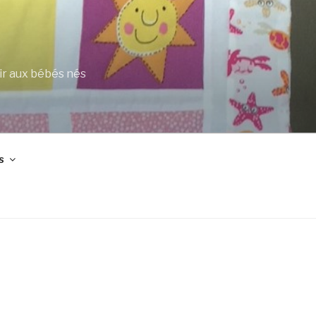
ir aux bébés nés
s