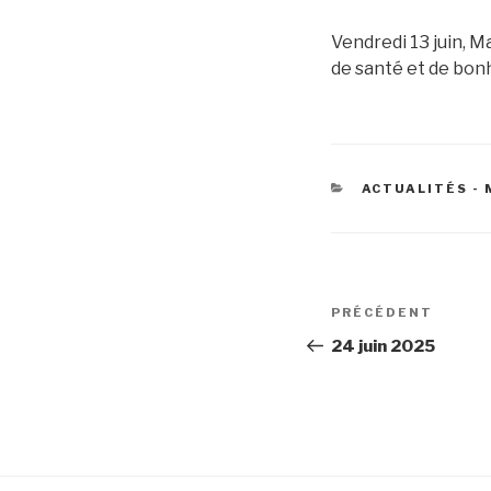
Vendredi 13 juin, M
de santé et de bon
CATÉGORIES
ACTUALITÉS -
Navigation
Article
PRÉCÉDENT
de
précédent
24 juin 2025
l’article