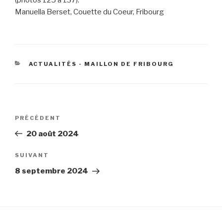
(photos 125 à 137).
Manuella Berset, Couette du Coeur, Fribourg
CATÉGORIES
ACTUALITÉS - MAILLON DE FRIBOURG
Navigation
Article
PRÉCÉDENT
de
précédent
20 août 2024
l’article
Article
SUIVANT
suivant
8 septembre 2024