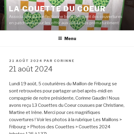
Aller
LA COUETTE DU COEUR
au
Association qui confectionne bénévolement des couvertures
contenu
en patchwork pour les offrir aux bébés nés prématurément
principal
Menu
PUBLIÉ
21 AOÛT 2024
PAR
CORINNE
LE
21 août 2024
Lundi 19 août, 5 couturières du Maillon de Fribourg se
sont retrouvées pour partager un bel après-midi en
compagnie de notre présidente, Corinne Gaudin ! Nous
avons reçu 13 Couettes du Coeur cousues par Christiane,
Martine et Irène. Merci pour ces magnifiques
couvertures ! Voir les photos à la rubrique Les Maillons >
Fribourg > Photos des Couettes > Couettes 2024