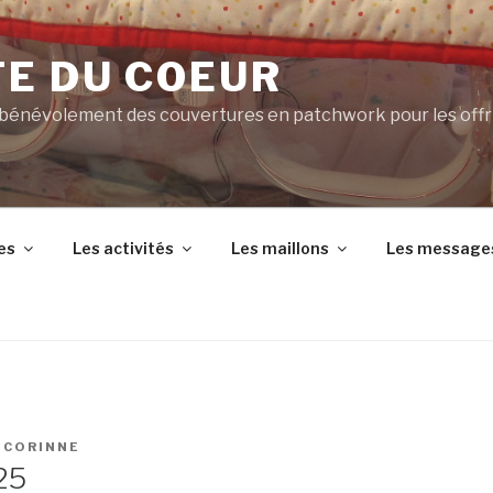
TE DU COEUR
 bénévolement des couvertures en patchwork pour les offr
es
Les activités
Les maillons
Les message
R
CORINNE
25