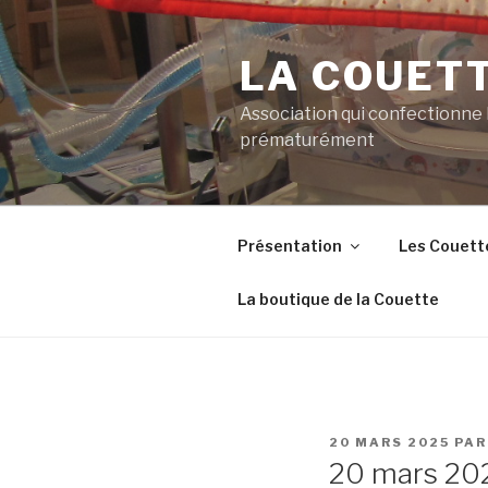
Aller
au
LA COUET
contenu
principal
Association qui confectionne
prématurément
Présentation
Les Couett
La boutique de la Couette
PUBLIÉ
20 MARS 2025
PA
LE
20 mars 20