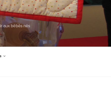
ir aux bébés nés
s