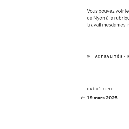
Vous pouvez voir l
de Nyon à la rubri
travail mesdames, m
CATÉGORIES
ACTUALITÉS - 
Navigation
Article
PRÉCÉDENT
de
précédent
19 mars 2025
l’article