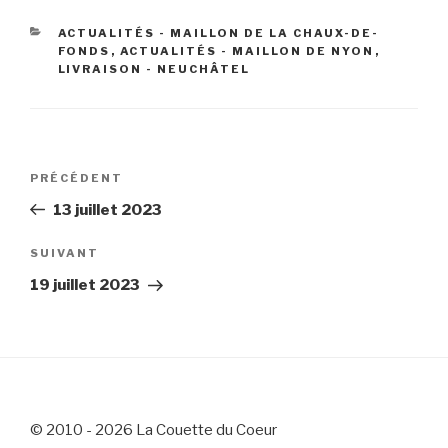
CATÉGORIES
ACTUALITÉS - MAILLON DE LA CHAUX-DE-
FONDS
,
ACTUALITÉS - MAILLON DE NYON
,
LIVRAISON - NEUCHÂTEL
Navigation
Article
PRÉCÉDENT
de
précédent
13 juillet 2023
l’article
Article
SUIVANT
suivant
19 juillet 2023
© 2010 - 2026 La Couette du Coeur