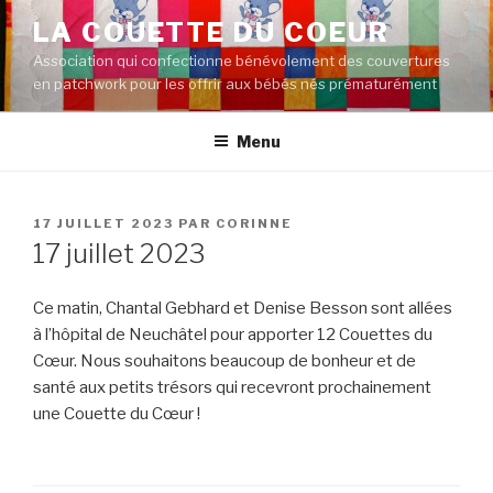
Aller
LA COUETTE DU COEUR
au
Association qui confectionne bénévolement des couvertures
contenu
en patchwork pour les offrir aux bébés nés prématurément
principal
Menu
PUBLIÉ
17 JUILLET 2023
PAR
CORINNE
LE
17 juillet 2023
Ce matin, Chantal Gebhard et Denise Besson sont allées
à l’hôpital de Neuchâtel pour apporter 12 Couettes du
Cœur. Nous souhaitons beaucoup de bonheur et de
santé aux petits trésors qui recevront prochainement
une Couette du Cœur !