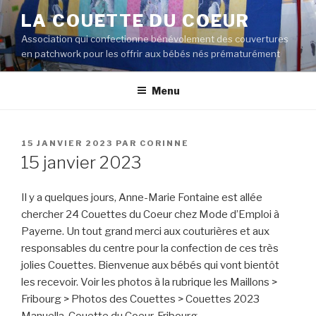
Aller
LA COUETTE DU COEUR
au
Association qui confectionne bénévolement des couvertures
contenu
en patchwork pour les offrir aux bébés nés prématurément
principal
Menu
PUBLIÉ
15 JANVIER 2023
PAR
CORINNE
LE
15 janvier 2023
Il y a quelques jours, Anne-Marie Fontaine est allée
chercher 24 Couettes du Coeur chez Mode d’Emploi à
Payerne. Un tout grand merci aux couturières et aux
responsables du centre pour la confection de ces très
jolies Couettes. Bienvenue aux bébés qui vont bientôt
les recevoir. Voir les photos à la rubrique les Maillons >
Fribourg > Photos des Couettes > Couettes 2023