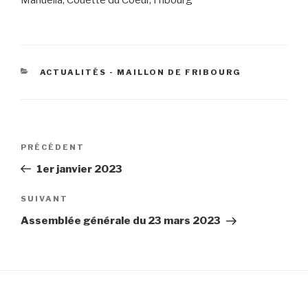
Manuella, Couette du Coeur, Fribourg
CATÉGORIES
ACTUALITÉS - MAILLON DE FRIBOURG
Navigation
Article
PRÉCÉDENT
de
précédent
1er janvier 2023
l’article
Article
SUIVANT
suivant
Assemblée générale du 23 mars 2023