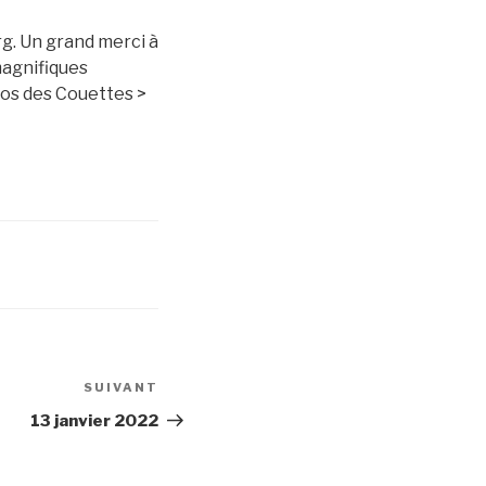
rg. Un grand merci à
magnifiques
tos des Couettes >
SUIVANT
Article
suivant
13 janvier 2022