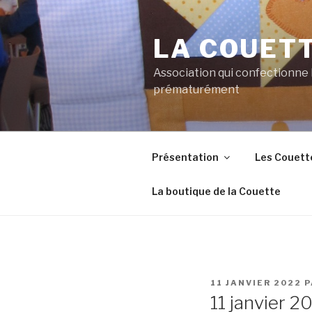
Aller
au
LA COUET
contenu
principal
Association qui confectionne
prématurément
Présentation
Les Couett
La boutique de la Couette
PUBLIÉ
11 JANVIER 2022
P
LE
11 janvier 2