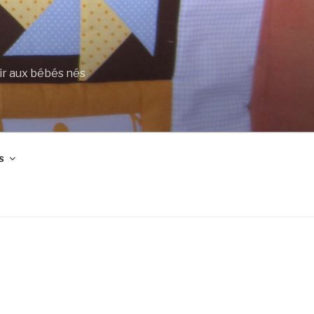
ir aux bébés nés
s