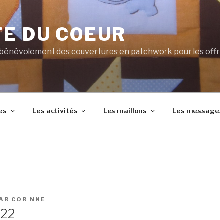
TE DU COEUR
 bénévolement des couvertures en patchwork pour les offr
es
Les activités
Les maillons
Les message
AR
CORINNE
022