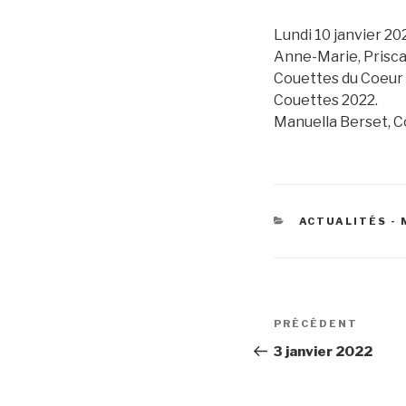
Lundi 10 janvier 20
Anne-Marie, Prisca,
Couettes du Coeur !
Couettes 2022.
Manuella Berset, C
CATÉGORIES
ACTUALITÉS -
Navigation
Article
PRÉCÉDENT
de
précédent
3 janvier 2022
l’article