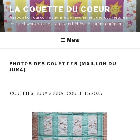
Aller
LA COUETTE DU COEUR
au
Association qui confectionne bénévolement des couvertures
contenu
en patchwork pour les offrir aux bébés nés prématurément
principal
Menu
PHOTOS DES COUETTES (MAILLON DU
JURA)
COUETTES - JURA
»
JURA - COUETTES 2025