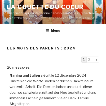
Aller
LA COUETTE DU COEUR
au
Association qui confectionne bénévolement des couvertures
contenu
en patchwork pour les offrir aux bébés nés prématurément
principal
Menu
LES MOTS DES PARENTS : 2024
Navigation
1
2
→
dans
26 messages.
la
Nanina und Julien
a écrit le
12 décembre 2024
liste
Uns fehlen die Worte. Vielen herzlichen Dank für eure
du
wertvolle Arbeit. Die Decken haben uns durch diese
livre
doch so schwierige Zeit auf der Neo begleitet und uns
d’or
immer ein Lächeln gezaubert. Vielen Dank. Familie
Abgottspon