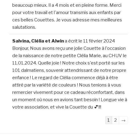
beaucoup mieux. Il a 4 mois et en pleine forme. Merci
pour votre travail et l'amour transmis aux enfants par
ces belles Couettes. Je vous adresse mes meilleures
salutations.
Salvina, Clélia et Alwin
a écrit le
11 février 2024
Bonjour, Nous avons reçu une jolie Couette à l'occasion
de la naissance de notre petite Clélia Marie, au CHUV le
11.01.2024. Quelle joie ! Notre choix s'est porté sur les
101 dalmatiens, souvenir attendrissant de notre propre
enfance ! Le regard de Clélia commence déjà à être
attiré par la variété de couleurs ! Nous tenions à vous
remercier vivement pour ce cadeau réconfortant, dans
un moment où nous en avions tant besoin ! Longue vie à
votre association, et vive la Couette du 💕!!!
Navigation
1
2
→
dans
la