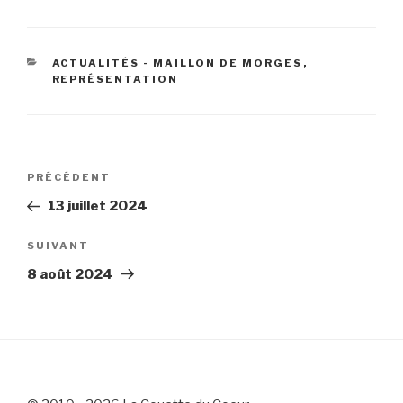
CATÉGORIES
ACTUALITÉS - MAILLON DE MORGES
,
REPRÉSENTATION
Navigation
Article
PRÉCÉDENT
de
précédent
13 juillet 2024
l’article
Article
SUIVANT
suivant
8 août 2024