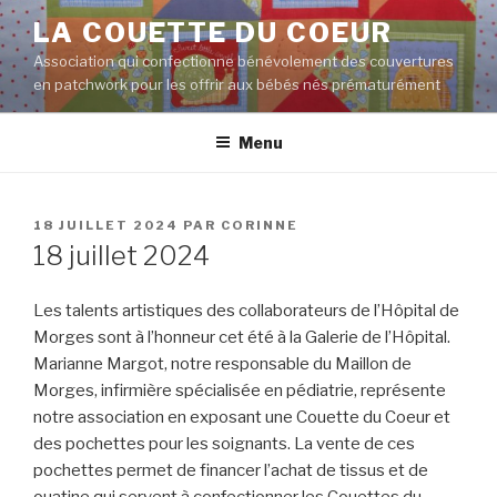
Aller
LA COUETTE DU COEUR
au
Association qui confectionne bénévolement des couvertures
contenu
en patchwork pour les offrir aux bébés nés prématurément
principal
Menu
PUBLIÉ
18 JUILLET 2024
PAR
CORINNE
LE
18 juillet 2024
Les talents artistiques des collaborateurs de l’Hôpital de
Morges sont à l’honneur cet été à la Galerie de l’Hôpital.
Marianne Margot, notre responsable du Maillon de
Morges, infirmière spécialisée en pédiatrie, représente
notre association en exposant une Couette du Coeur et
des pochettes pour les soignants. La vente de ces
pochettes permet de financer l’achat de tissus et de