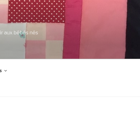
ir aux bébés nés
s