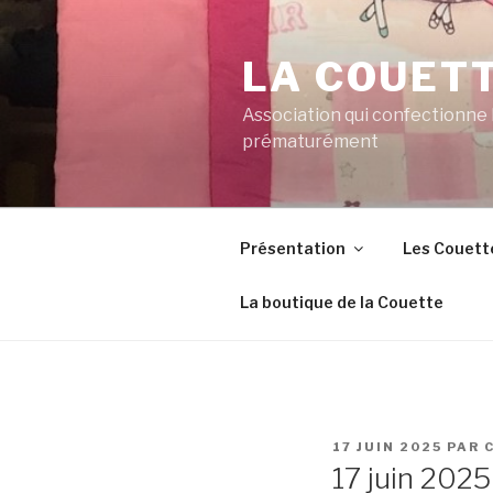
Aller
au
LA COUET
contenu
principal
Association qui confectionne
prématurément
Présentation
Les Couett
La boutique de la Couette
PUBLIÉ
17 JUIN 2025
PAR
LE
17 juin 2025