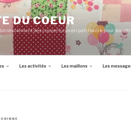
TE DU COEUR
 bénévolement des couvertures en patchwork pour les offr
es
Les activités
Les maillons
Les message
CORINNE