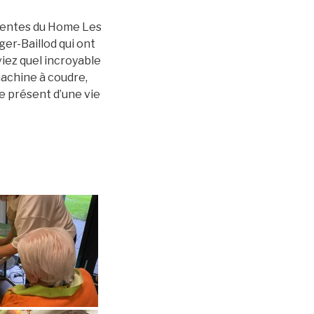
identes du Home Les
er-Baillod qui ont
aviez quel incroyable
machine à coudre,
le présent d’une vie