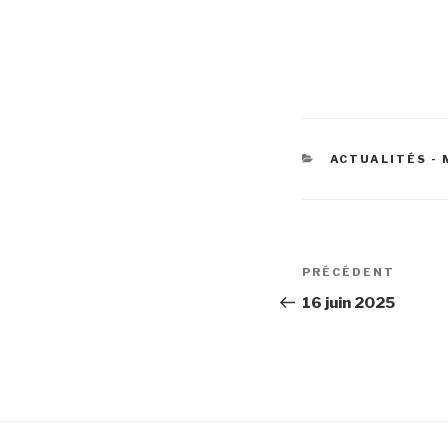
CATÉGORIES
ACTUALITÉS - 
Navigation
Article
PRÉCÉDENT
de
précédent
16 juin 2025
l’article